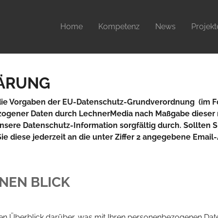
Home
Kompetenz
News
Projekt
ÄRUNG
t die Vorgaben der EU-Datenschutz-Grundverordnung (im
ezogener Daten durch LechnerMedia nach Maßgabe dieser n
 unsere Datenschutz-Information sorgfältig durch. Sollten
 diese jederzeit an die unter Ziffer 2 angegebene Email-
INEN BLICK
en Überblick darüber, was mit Ihren personenbezogenen Date